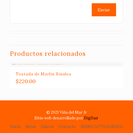
Productos relacionados
Tostada de Marlín Sinaloa
$
220.00
© 2021 Viña del Mar Jr
Sitio web desarrollado por
DigDan
.
Inicio
Menú
Galería
Contacto
MENU ACTUALIZADO