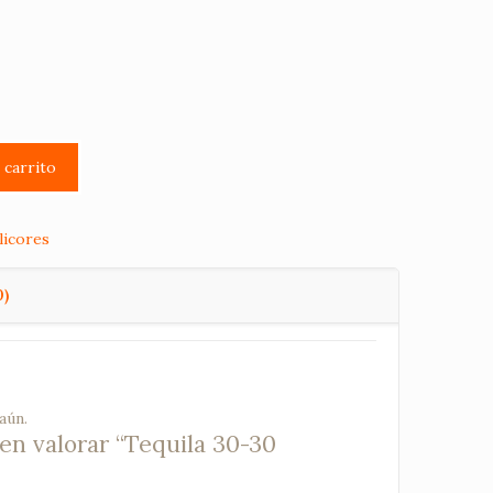
l carrito
licores
0)
aún.
 en valorar “Tequila 30-30