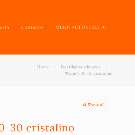
ería
Contacto
MENU ACTUALIZADO
Home
Destilados y licores
Tequila 30-30 cristalino
Show all
0-30 cristalino