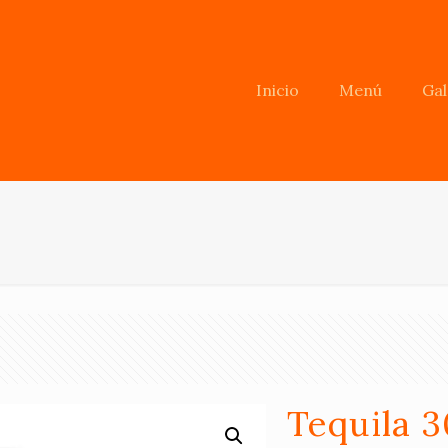
Inicio
Menú
Gal
Tequila 3