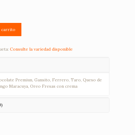
l carrito
ueta:
Consulte la variedad disponible
hocolate Premiun, Gansito, Ferrero, Taro, Queso de
ango Maracuya, Oreo Fresas con crema
0)