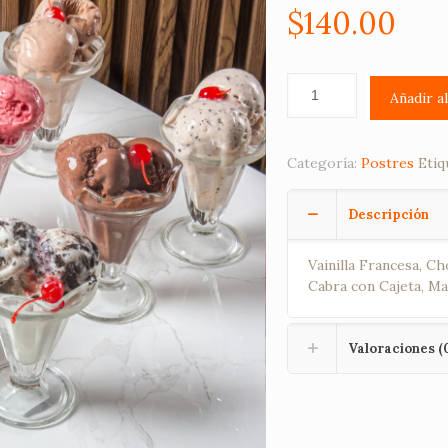
$
140.00
Añadir a
Categoría:
Postres
Etiq
Descripción
Vainilla Francesa, C
Cabra con Cajeta, M
Valoraciones (