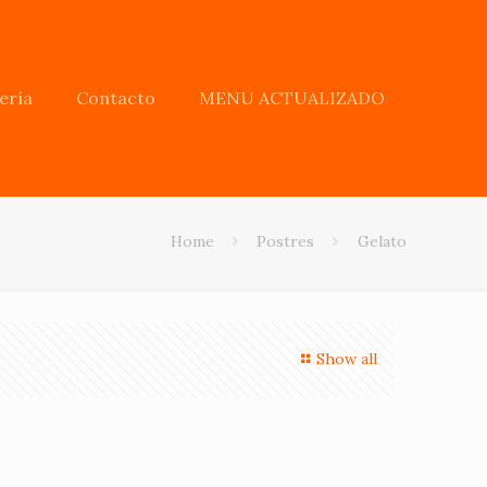
ería
Contacto
MENU ACTUALIZADO
Home
Postres
Gelato
Show all