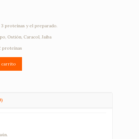
 3 proteínas y el preparado.
o, Ostión, Caracol, Jaiba
2 proteínas
l carrito
0)
aún.