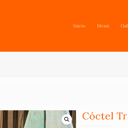
Inicio
Menú
Gal
Cóctel Tr