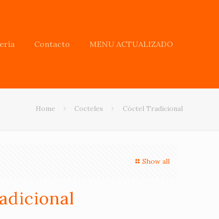
ería
Contacto
MENU ACTUALIZADO
Home
Cocteles
Cóctel Tradicional
Show all
adicional