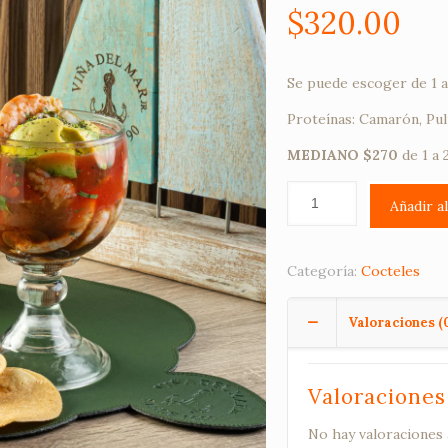
$
320.00
Se puede escoger de 1 a
Proteínas: Camarón, Pulp
MEDIANO $270
de 1 a 
Añadir a
Categoría:
Cocteles
Valoraciones (
Valoraciones
No hay valoraciones 