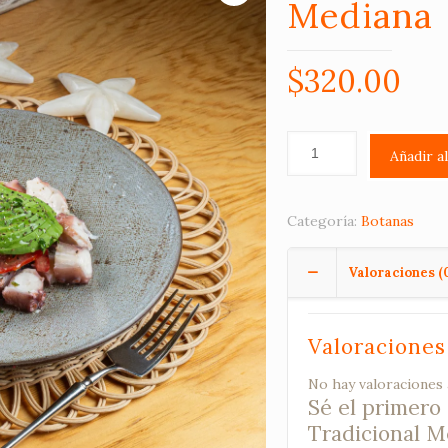
Mediana
$
320.00
Añadir a
Categoría:
Botanas
Valoraciones (
Valoraciones
No hay valoraciones 
Sé el primero
Tradicional M