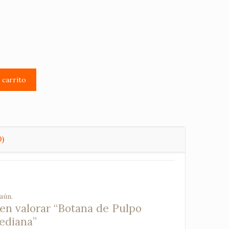
l carrito
0)
aún.
 en valorar “Botana de Pulpo
ediana”