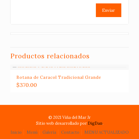
Productos relacionados
Botana de Caracol Tradicional Grande
$
370.00
© 2021 Viña del Mar Jr
Sitio web desarrollado por
DigDan
.
Inicio
Menú
Galería
Contacto
MENU ACTUALIZADO