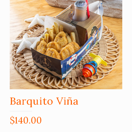
Barquito Viña
$
140.00