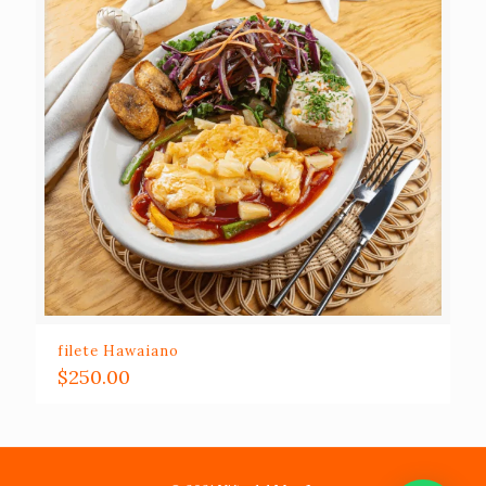
filete Hawaiano
$
250.00