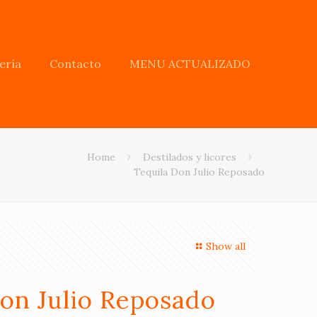
ería
Contacto
MENU ACTUALIZADO
Home
Destilados y licores
Tequila Don Julio Reposado
Show all
Don Julio Reposado