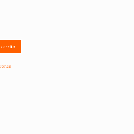
l carrito
rones