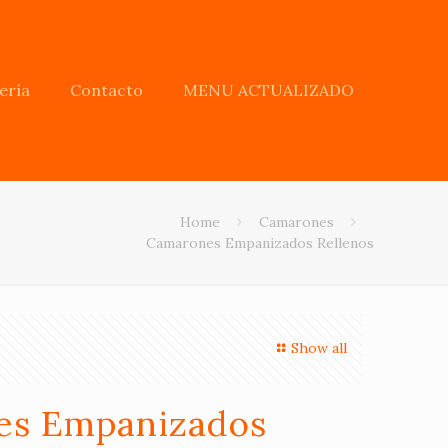
ería
Contacto
MENU ACTUALIZADO
Home
Camarones
Camarones Empanizados Rellenos
Show all
es Empanizados