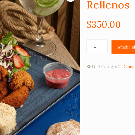
Rellenos
$
350.00
Añadir a
SKU:
4
Categoría:
Cama