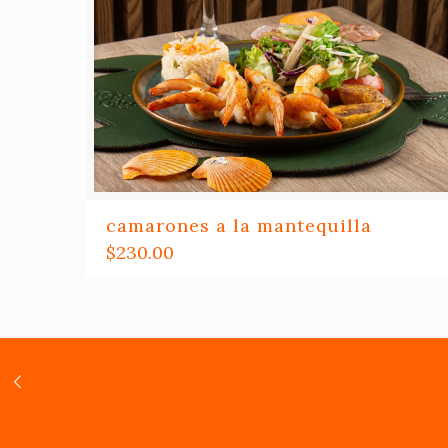
camarones a la mantequilla
$
230.00