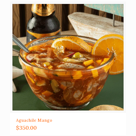
Aguachile Mango
$
350.00