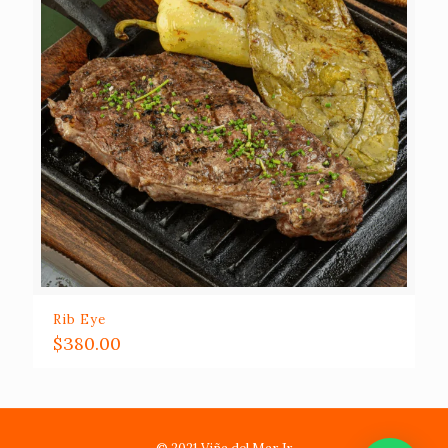
Rib Eye
$
380.00