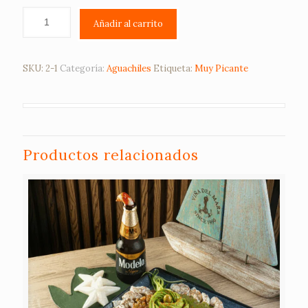
Añadir al carrito
SKU:
2-1
Categoría:
Aguachiles
Etiqueta:
Muy Picante
Productos relacionados