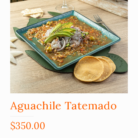
Aguachile Tatemado
$
350.00