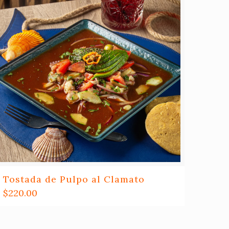
Tostada de Pulpo al Clamato
$
220.00