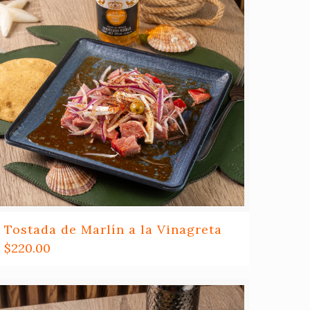
Tostada de Marlín a la Vinagreta
$
220.00