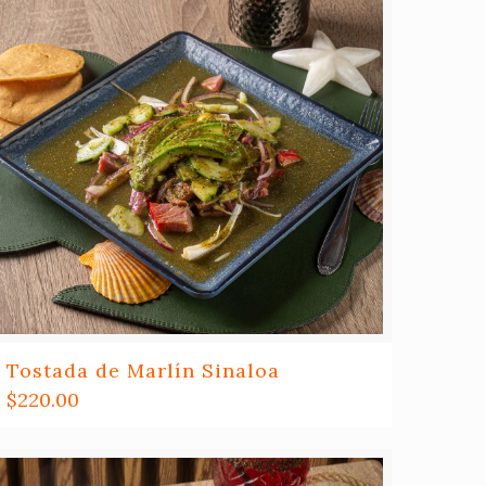
Tostada de Marlín Sinaloa
$
220.00