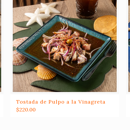
Tostada de Pulpo a la Vinagreta
$
220.00