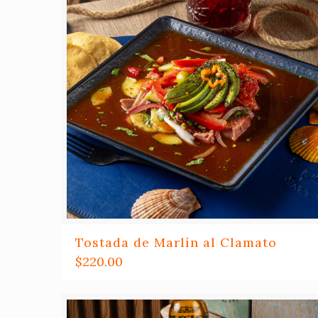
Tostada de Marlín al Clamato
$
220.00