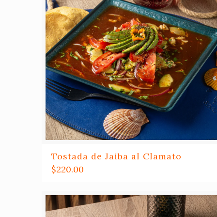
Tostada de Jaiba al Clamato
$
220.00