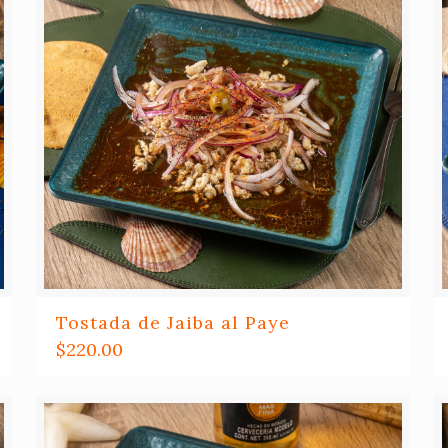
Tostada de Jaiba al Paye
$
220.00